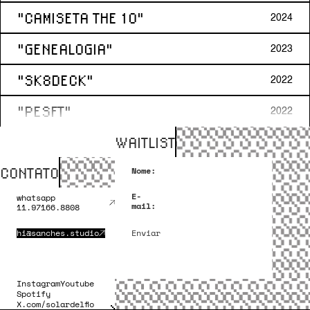
"CAMISETA THE 10"
2024
"GENEALOGIA"
2023
"SK8DECK"
2022
"PESFT"
2022
WAITLIST
"EXPEDIÇÃO"
2022
CONTATO
"PAPELARIA"
Nome:
2021
E-
whatsapp
"POLTRONA R"
mail:
2021
11.97166.8808
"EGO"
hi@sanches.studio
Enviar
2020
Instagram
Youtube
Spotify
X.com/solardelfio