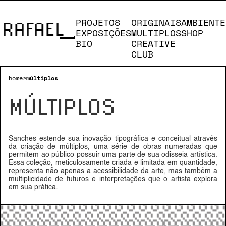
PROJETOS
ORIGINAIS
AMBIENTE
RAFAEL SANCHES RAFAEL S
EXPOSIÇÕES
MULTIPLOS
SHOP
ORIGINAIS
MULTIPLOS
CREATIVESHOP
EXPOSIÇÕES
PROJETOS
BIO
STUDIO
SHOP
BIO
CREATIVE
CLUB
home
>
múltiplos
MÚLTIPLOS
Sanches estende sua inovação tipográfica e conceitual através
da criação de múltiplos, uma série de obras numeradas que
permitem ao público possuir uma parte de sua odisseia artística.
Essa coleção, meticulosamente criada e limitada em quantidade,
representa não apenas a acessibilidade da arte, mas também a
multiplicidade de futuros e interpretações que o artista explora
em sua prática.