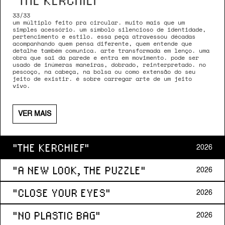
33/33
um múltiplo feito pra circular. muito mais que um
simples acessório. um símbolo silencioso de identidade,
pertencimento e estilo. essa peça atravessou décadas
acompanhando quem pensa diferente, quem entende que
detalhe também comunica. arte transformada em lenço. uma
obra que sai da parede e entra em movimento. pode ser
usado de inúmeras maneiras, dobrado, reinterpretado. no
pescoço, na cabeça, na bolsa ou como extensão do seu
jeito de existir. é sobre carregar arte de um jeito
vivo.
VER MAIS
"THE KERCHIEF"
2026
"A NEW LOOK, THE PUZZLE"
2026
"CLOSE YOUR EYES"
2026
"NO PLASTIC BAG"
2026