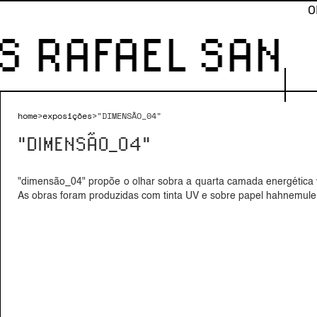
O
RAFAEL SANCHE
home
>
exposições
>
"DIMENSÃO_04"
"DIMENSÃO_04"
"dimensão_04" propõe o olhar sobra a quarta camada energética v
As obras foram produzidas com tinta UV e sobre papel hahnemule 