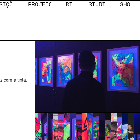
SIÇÕES
PROJETOS
BIO
STUDIO
SHOP
HES RAFAEL S
z com a tinta.