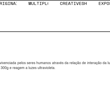
RIGINAIS
MULTIPLOS
CREATIVESHOP
EXPO
S RAFAEL SANC
ivenciada pelos seres humanos através da relação de interação da lu
300g e reagem a luzes ultravioleta.