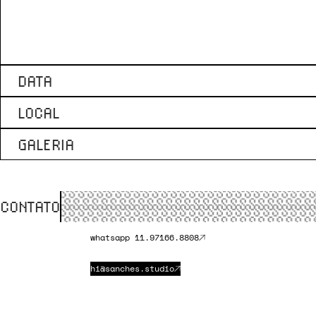
DATA
LOCAL
GALERIA
CONTATO
whatsapp 11.97166.8808
hi@sanches.studio